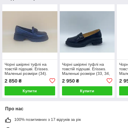
Чорні шкіряні туфлі на
Чорні шкіряні туфлі на
Чорн
товстій підошві. Erisses.
товстій підошві. Erisses.
товс
Маленькі розміри (34).
Маленькі розміри (33, 34,
Мале
35).
35).
2 850
2 950
2 9
₴
₴
Купити
Купити
Про нас
100% позитивних з 17 відгуків за рік