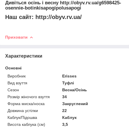
Дивіться осінь і весну
http://obyv.rv.ua/g6598425-
osennie-botinkisapogipolusapogi
Наш сайт:
http://obyv.rv.ua/
Приховати
Характеристики
Основні
Виробник
Erisses
Вид взуття
Туфлі
Сезон
Весна/Осінь
Розмір жіночого взуття
34
Форма миска/носка
Закруглений
Довжина устілки
22
Каблук/Підошва
Каблук
Висота каблука (см)
3,5