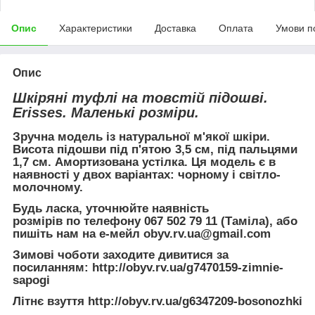
Опис
Характеристики
Доставка
Оплата
Умови п
Опис
Шкіряні туфлі на товстій підошві.
Erisses. Маленькі розміри.
Зручна модель із натуральної м'якої шкіри.
Висота підошви під п'ятою 3,5 см, під пальцями
1,7 см. Амортизована устілка. Ця модель є в
наявності у двох варіантах: чорному і світло-
молочному.
Будь ласка, уточнюйте наявність
розмірів по телефону 067 502 79 11 (Таміла), або
пишіть нам на е-мейл obyv.rv.ua@gmail.com
Зимові чоботи заходите дивитися за
посиланням:
http://obyv.rv.ua/g7470159-zimnie-
sapogi
Літнє взуття
http://obyv.rv.ua/g6347209-bosonozhki