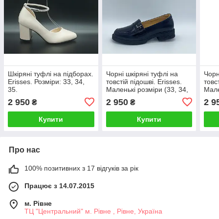
Шкіряні туфлі на підборах.
Чорні шкіряні туфлі на
Чорн
Erisses. Розміри: 33, 34,
товстій підошві. Erisses.
товс
35.
Маленькі розміри (33, 34,
Мале
35).
35).
2 950
2 950
2 9
₴
₴
Купити
Купити
Про нас
100% позитивних з 17 відгуків за рік
Працює з 14.07.2015
м. Рівне
ТЦ "Центральний" м. Рівне , Рівне, Україна