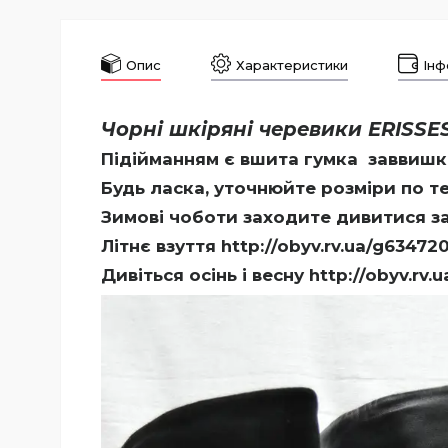
Опис
Характеристики
Інф
Чорні шкіряні черевики ERISSES
Підійманням є вшита гумка заввишки 
Будь ласка, уточнюйте розміри по те
Зимові чоботи заходите дивитися з
Літнє взуття
http://obyv.rv.ua/g6347
Дивіться осінь і весну
http://obyv.rv