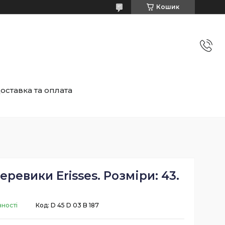
Кошик
оставка та оплата
еревики Erisses. Розміри: 43.
вності
Код:
D 45 D 03 B 187