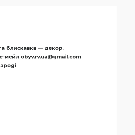
уга блискавка — декор.
 е-мейл obyv.rv.ua@gmail.com
sapogi