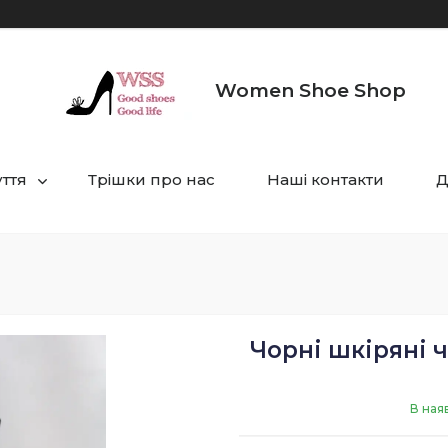
Women Shoe Shop
уття
Трішки про нас
Наші контакти
Д
Чорні шкіряні ч
В ная