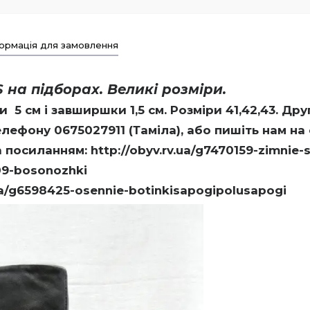
ормація для замовлення
 на підборах. Великі розміри.
5 см і завширшки 1,5 см. Розміри 41,42,43. Др
лефону 0675027911 (Таміла), або пишіть нам на
а посиланням:
http://obyv.rv.ua/g7470159-zimnie-
209-bosonozhki
.ua/g6598425-osennie-botinkisapogipolusapogi