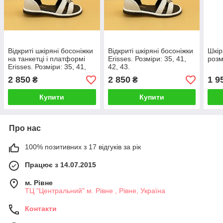
Відкриті шкіряні босоніжки
Відкриті шкіряні босоніжки
Шкір
на танкетці і платформі
Erisses. Розміри: 35, 41,
розм
Erisses. Розміри: 35, 41,
42, 43.
42, 43.
2 850
2 850
1 9
₴
₴
Купити
Купити
Про нас
100% позитивних з 17 відгуків за рік
Працює з 14.07.2015
м. Рівне
ТЦ "Центральний" м. Рівне , Рівне, Україна
Контакти