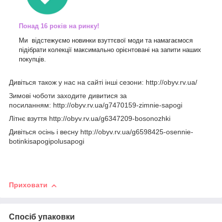
Понад 16 років на ринку!
Ми відстежуємо новинки взуттєвої моди та намагаємося
підібрати колекції максимально орієнтовані на запити наших
покупців.
Дивіться також у нас на сайті інші сезони:
http://obyv.rv.ua/
Зимові чоботи заходите дивитися за
посиланням:
http://obyv.rv.ua/g7470159-zimnie-sapogi
Літнє взуття
http://obyv.rv.ua/g6347209-bosonozhki
Дивіться осінь і весну
http://obyv.rv.ua/g6598425-osennie-
botinkisapogipolusapogi
Приховати
Спосіб упаковки