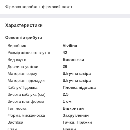
Фірмова коробка + фірмовий пакет
Характеристики
Основні атрибути
Виробник
Vivilina
Розмір жіночого взуття
42
Вид взуття
Босоніжки
Довжина устілки
26
Матеріал верху
Штучна шкіра
Матеріал підкладки
Штучна шкіра
Каблук/Підошва
Плоска підошва
Висота каблука (см)
2,5
Висота платформи
1 см
Тип носка
Відкритий
Форма миска/носка
Закруглений
Застібка
Гачки, Пряжки
Стан
Новий